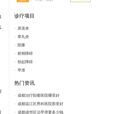
诊疗项目
包
低
尿道炎
睾丸炎
阳痿
射精障碍
勃起障碍
、
早泄
热门资讯
制
成都治疗阳痿医院哪里好
成都温江区男科医院那里好
检
成都成华区治早泄要多少钱