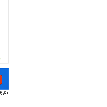
、
查
更多+