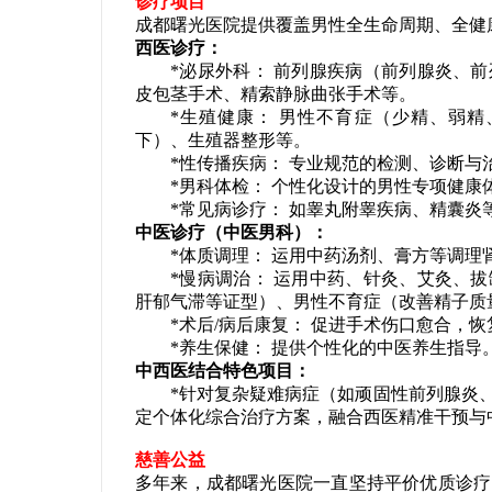
诊疗项目
成都曙光医院提供覆盖男性全生命周期、全健
西医诊疗：
*泌尿外科： 前列腺疾病（前列腺炎、前
皮包茎手术、精索静脉曲张手术等。
*生殖健康： 男性不育症（少精、弱精
下）、生殖器整形等。
*性传播疾病： 专业规范的检测、诊断与
*男科体检： 个性化设计的男性专项健康
*常见病诊疗： 如睾丸附睾疾病、精囊炎
中医诊疗（中医男科）：
*体质调理： 运用中药汤剂、膏方等调理
*慢病调治： 运用中药、针灸、艾灸、拔
肝郁气滞等证型）、男性不育症（改善精子质
*术后/病后康复： 促进手术伤口愈合，恢
*养生保健： 提供个性化的中医养生指导
中西医结合特色项目：
*针对复杂疑难病症（如顽固性前列腺炎、
定个体化综合治疗方案，融合西医精准干预与
慈善公益
多年来，成都曙光医院一直坚持平价优质诊疗