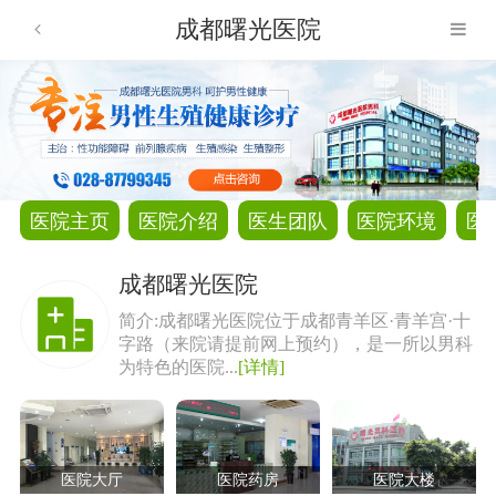
成都曙光医院
医院主页
医院介绍
医生团队
医院环境
医
成都曙光医院
简介:成都曙光医院位于成都青羊区·青羊宫·十
字路（来院请提前网上预约），是一所以男科
为特色的医院...
[详情]
医院大厅
医院药房
医院大楼