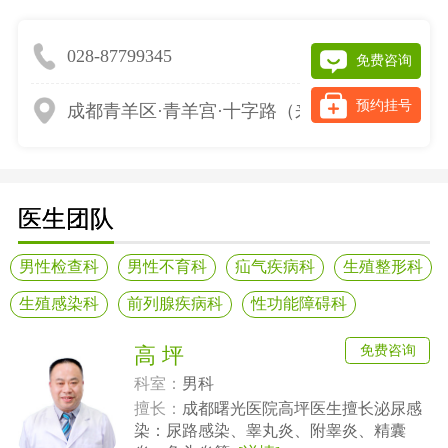
028-87799345
免费咨询
预约挂号
成都青羊区·青羊宫·十字路（来院请提前网上预
医生团队
男性检查科
男性不育科
疝气疾病科
生殖整形科
生殖感染科
前列腺疾病科
性功能障碍科
免费咨询
高 坪
科室：
男科
擅长：
成都曙光医院高坪医生擅长泌尿感
染：尿路感染、睾丸炎、附睾炎、精囊