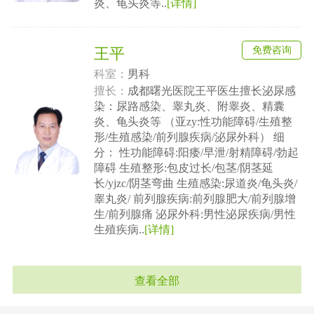
炎、龟头炎等..
[详情]
免费咨询
王平
科室：
男科
擅长：
成都曙光医院王平医生擅长泌尿感
染：尿路感染、睾丸炎、附睾炎、精囊
炎、龟头炎等 （亚zy:性功能障碍/生殖整
形/生殖感染/前列腺疾病/泌尿外科） 细
分： 性功能障碍:阳痿/早泄/射精障碍/勃起
障碍 生殖整形:包皮过长/包茎/阴茎延
长/yjzc/阴茎弯曲 生殖感染:尿道炎/龟头炎/
睾丸炎/ 前列腺疾病:前列腺肥大/前列腺增
生/前列腺痛 泌尿外科:男性泌尿疾病/男性
生殖疾病..
[详情]
查看全部