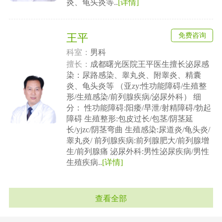
炎、龟头炎等..
[详情]
免费咨询
王平
科室：
男科
擅长：
成都曙光医院王平医生擅长泌尿感
染：尿路感染、睾丸炎、附睾炎、精囊
炎、龟头炎等 （亚zy:性功能障碍/生殖整
形/生殖感染/前列腺疾病/泌尿外科） 细
分： 性功能障碍:阳痿/早泄/射精障碍/勃起
障碍 生殖整形:包皮过长/包茎/阴茎延
长/yjzc/阴茎弯曲 生殖感染:尿道炎/龟头炎/
睾丸炎/ 前列腺疾病:前列腺肥大/前列腺增
生/前列腺痛 泌尿外科:男性泌尿疾病/男性
生殖疾病..
[详情]
查看全部