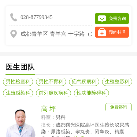
028-87799345
免费咨询
预约挂号
成都青羊区·青羊宫·十字路（来院请提前网上预
医生团队
男性检查科
男性不育科
疝气疾病科
生殖整形科
生殖感染科
前列腺疾病科
性功能障碍科
免费咨询
高 坪
科室：
男科
擅长：
成都曙光医院高坪医生擅长泌尿感
染：尿路感染、睾丸炎、附睾炎、精囊