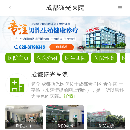
成都曙光医院
医院主页
医院介绍
医生团队
医院环境
医
成都曙光医院
简介:成都曙光医院位于成都青羊区·青羊宫·十
字路（来院请提前网上预约），是一所以男科
为特色的医院...
[详情]
医院大厅
医院药房
医院大楼